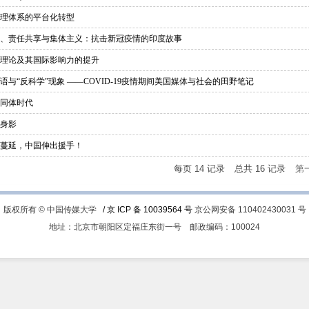
理体系的平台化转型
、责任共享与集体主义：抗击新冠疫情的印度故事
理论及其国际影响力的提升
与“反科学”现象 ——COVID-19疫情期间美国媒体与社会的田野笔记
同体时代
身影
蔓延，中国伸出援手！
每页
14
记录
总共
16
记录
第
版权所有 © 中国传媒大学
/ 京 ICP 备 10039564 号
京公网安备 110402430031 号
地址：北京市朝阳区定福庄东街一号
邮政编码：100024