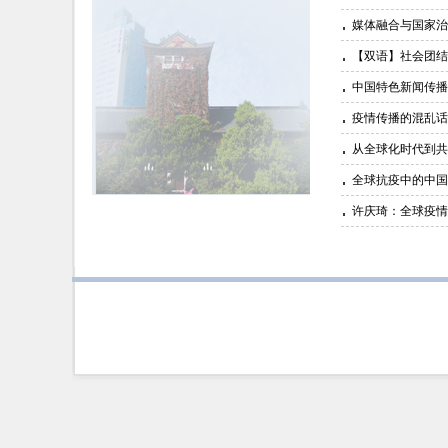
媒体融合与国家治
【双语】社会团结
中国特色新闻传播
疫情传播的混乱话语
从全球化时代到共
全球抗疫中的中国
许庆琦：全球疫情