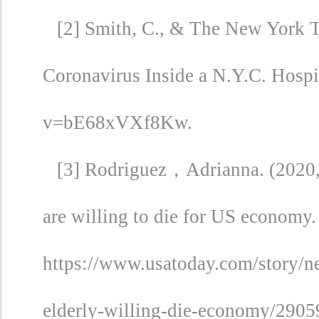
[2] Smith, C., & The New York T
Coronavirus Inside a N.Y.C. Hosp
v=bE68xVXf8Kw.
[3] Rodriguez，Adrianna. (2020, 
are willing to die for US economy.
https://www.usatoday.com/story/ne
elderly-willing-die-economy/290