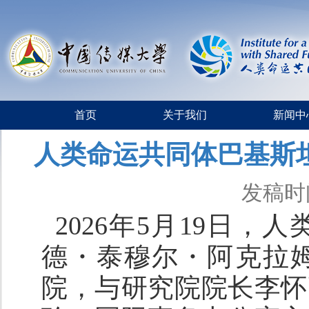
首页
关于我们
新闻中
人类命运共同体巴基斯
发稿时间
2026
年
5
月
19
日，人
德・泰穆尔・阿克拉
院
，与研究院院长李怀